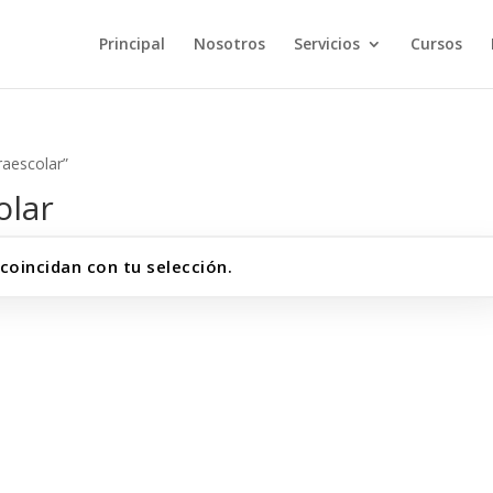
Principal
Nosotros
Servicios
Cursos
raescolar”
olar
oincidan con tu selección.