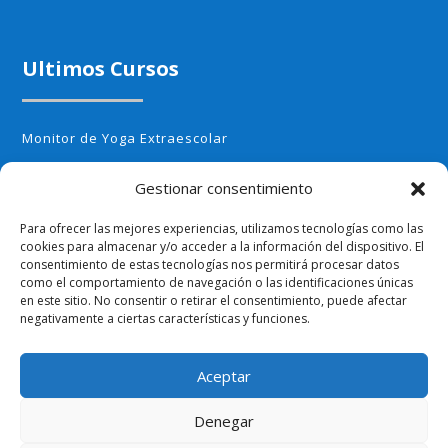
Ultimos Cursos
Monitor de Yoga Extraescolar
Monitor de Aerobic infantil
Gestionar consentimiento
Monitor de Cocina Creativa
Para ofrecer las mejores experiencias, utilizamos tecnologías como las
Monitor de Huerto Escolar
cookies para almacenar y/o acceder a la información del dispositivo. El
consentimiento de estas tecnologías nos permitirá procesar datos
Monitor de Ajedrez
como el comportamiento de navegación o las identificaciones únicas
en este sitio. No consentir o retirar el consentimiento, puede afectar
negativamente a ciertas características y funciones.
Aceptar
Politica de Privacidad
Terminos y Condiciones
Denegar