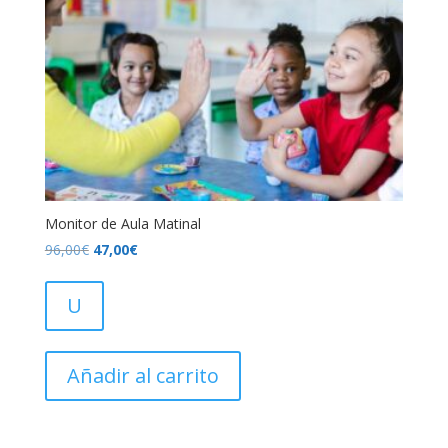
Monitor de Aula Matinal
El
El
96,00
€
47,00
€
precio
precio
original
actual
U
era:
es:
96,00€.
47,00€.
Añadir al carrito