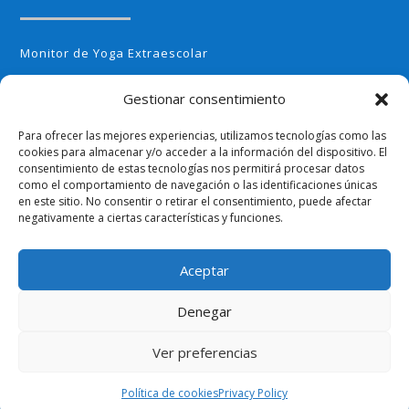
Monitor de Yoga Extraescolar
Monitor de Aerobic infantil
Gestionar consentimiento
Monitor de Cocina Creativa
Para ofrecer las mejores experiencias, utilizamos tecnologías como las
Monitor de Huerto Escolar
cookies para almacenar y/o acceder a la información del dispositivo. El
consentimiento de estas tecnologías nos permitirá procesar datos
Monitor de Ajedrez
como el comportamiento de navegación o las identificaciones únicas
en este sitio. No consentir o retirar el consentimiento, puede afectar
negativamente a ciertas características y funciones.
Aceptar
Politica de Privacidad
Terminos y Condiciones
Denegar
© Copyright ExtraescolaresyOcio 2002-23. Por
Ver preferencias
0
Profeenlaempresa
Política de cookies
Privacy Policy