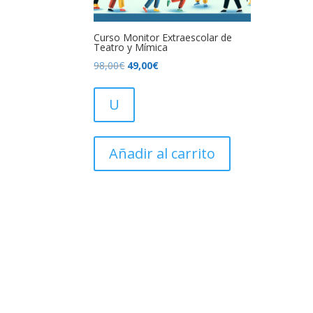
Curso Monitor Extraescolar de
Teatro y Mímica
El
El
98,00
€
49,00
€
precio
precio
original
actual
U
era:
es:
98,00€.
49,00€.
Añadir al carrito