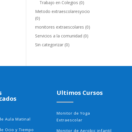
Trabajo en Colegios
(0)
Metodo extraescolaresyocio
(0)
monitores extraescolares
(0)
Servicios a la comunidad
(0)
Sin categorizar
(0)
s
Ultimos Cursos
cados
Monitor de Yoga
de Aula Matinal
Extraescolar
de Ocio y Tiempo
Monitor de Aerobic infantil