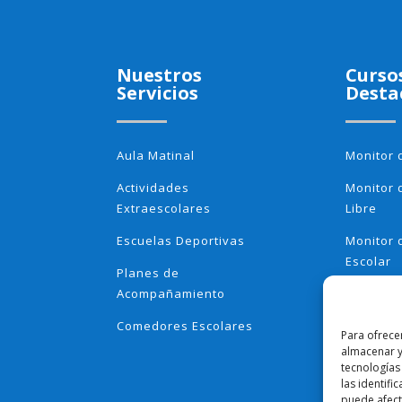
Nuestros
Curso
Servicios
Desta
Aula Matinal
Monitor 
Actividades
Monitor 
Extraescolares
Libre
Escuelas Deportivas
Monitor
Escolar
Planes de
Acompañamiento
Monitor
Montess
Comedores Escolares
Para ofrece
Monitor 
almacenar y
Extraesc
tecnologías
las identifi
puede afecta