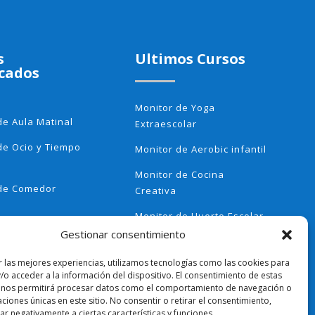
s
Ultimos Cursos
cados
Monitor de Yoga
de Aula Matinal
Extraescolar
de Ocio y Tiempo
Monitor de Aerobic infantil
Monitor de Cocina
 de Comedor
Creativa
Monitor de Huerto Escolar
 Método
Gestionar consentimiento
Monitor de Ajedrez
ori
r las mejores experiencias, utilizamos tecnologías como las cookies para
Actividades
/o acceder a la información del dispositivo. El consentimiento de estas
olares
 nos permitirá procesar datos como el comportamiento de navegación o
caciones únicas en este sitio. No consentir o retirar el consentimiento,
r negativamente a ciertas características y funciones.