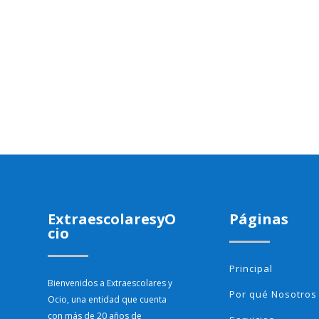
ExtraescolaresyO
Páginas
cio
Principal
Bienvenidos a Extraescolares y
Por qué Nosotros
Ocio, una entidad que cuenta
con más de 20 años de