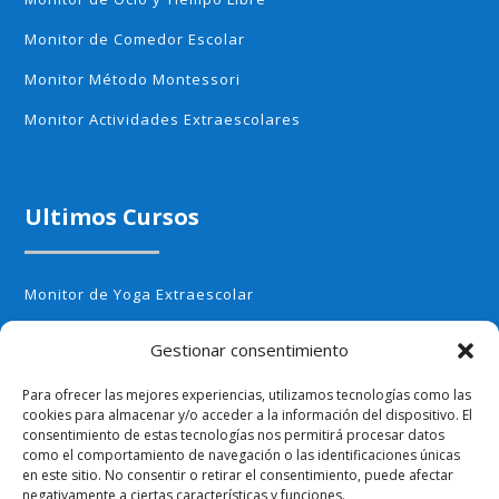
Monitor de Comedor Escolar
Monitor Método Montessori
Monitor Actividades Extraescolares
Ultimos Cursos
Monitor de Yoga Extraescolar
Monitor de Aerobic infantil
Gestionar consentimiento
Monitor de Cocina Creativa
Para ofrecer las mejores experiencias, utilizamos tecnologías como las
Monitor de Huerto Escolar
cookies para almacenar y/o acceder a la información del dispositivo. El
consentimiento de estas tecnologías nos permitirá procesar datos
Monitor de Ajedrez
como el comportamiento de navegación o las identificaciones únicas
en este sitio. No consentir o retirar el consentimiento, puede afectar
negativamente a ciertas características y funciones.