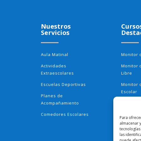
Nuestros
Curso
Servicios
Desta
Aula Matinal
Monitor 
Actividades
Monitor 
Extraescolares
Libre
Escuelas Deportivas
Monitor
Escolar
Planes de
Acompañamiento
Monitor
Montess
Comedores Escolares
Para ofrece
Monitor 
almacenar y
Extraesc
tecnologías
las identifi
puede afecta