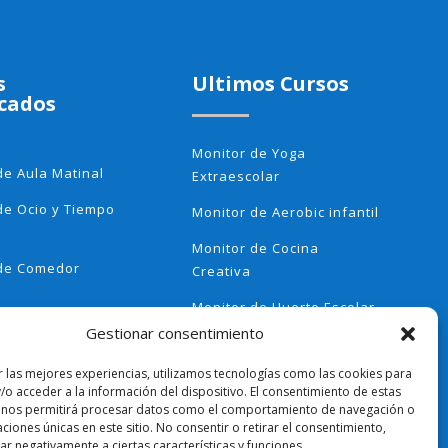
s
Ultimos Cursos
cados
Monitor de Yoga
de Aula Matinal
Extraescolar
de Ocio y Tiempo
Monitor de Aerobic infantil
Monitor de Cocina
 de Comedor
Creativa
Monitor de Huerto Escolar
 Método
Gestionar consentimiento
Monitor de Ajedrez
ori
r las mejores experiencias, utilizamos tecnologías como las cookies para
Actividades
/o acceder a la información del dispositivo. El consentimiento de estas
olares
 nos permitirá procesar datos como el comportamiento de navegación o
caciones únicas en este sitio. No consentir o retirar el consentimiento,
r negativamente a ciertas características y funciones.