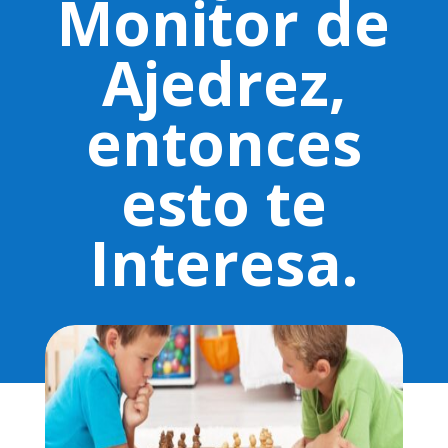
Monitor de
Ajedrez,
entonces
esto te
Interesa.