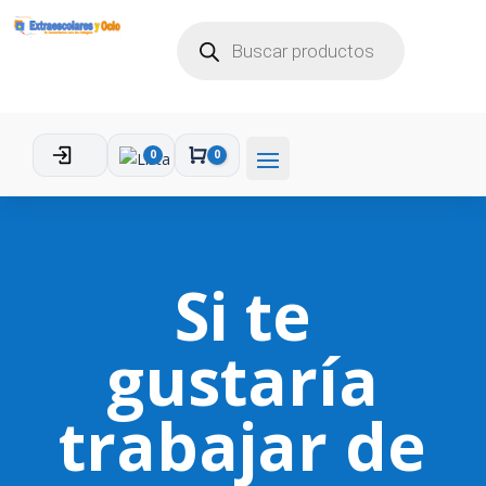
BÚSQUEDA
DE
PRODUCTOS
0
0
Carro
Si te
gustaría
trabajar de