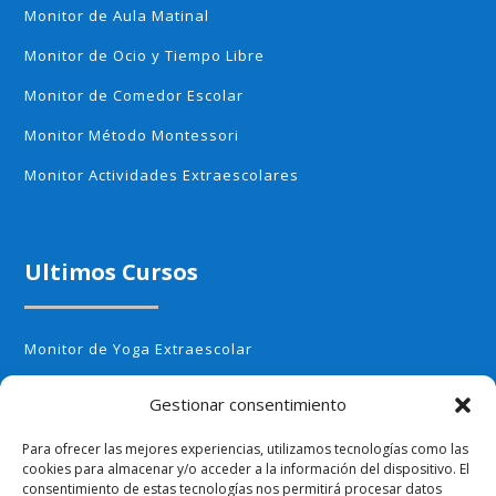
Monitor de Aula Matinal
Monitor de Ocio y Tiempo Libre
Monitor de Comedor Escolar
Monitor Método Montessori
Monitor Actividades Extraescolares
Ultimos Cursos
Monitor de Yoga Extraescolar
Monitor de Aerobic infantil
Gestionar consentimiento
Monitor de Cocina Creativa
Para ofrecer las mejores experiencias, utilizamos tecnologías como las
Monitor de Huerto Escolar
cookies para almacenar y/o acceder a la información del dispositivo. El
consentimiento de estas tecnologías nos permitirá procesar datos