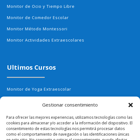
Monitor de Ocio y Tiempo Libre
Monitor de Comedor Escolar
Monitor Método Montessori
Monitor Actividades Extraescolares
Ultimos Cursos
Monitor de Yoga Extraescolar
Monitor de Aerobic infantil
Gestionar consentimiento
Monitor de Cocina Creativa
Para ofrecer las mejores experiencias, utilizamos tecnologías como las
Monitor de Huerto Escolar
cookies para almacenar y/o acceder a la información del dispositivo. El
consentimiento de estas tecnologías nos permitirá procesar datos
Monitor de Ajedrez
como el comportamiento de navegación o las identificaciones únicas
en este sitio. No consentir o retirar el consentimiento, puede afectar