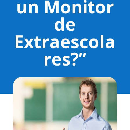
un Monitor
de
Extraescola
res?”