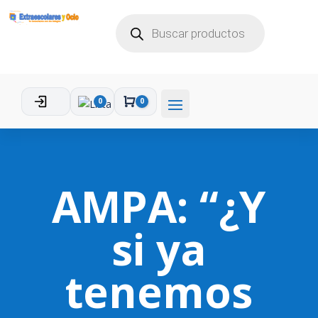
BÚSQUEDA
DE
PRODUCTOS
0
0
Carro
AMPA: “¿Y
si ya
tenemos