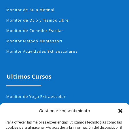
Monitor de Aula Matinal
Monitor de Ocio y Tiempo Libre
Monitor de Comedor Escolar
Monitor Método Montessori
Monitor Actividades Extraescolares
Ultimos Cursos
Monitor de Yoga Extraescolar
Monitor de Aerobic infantil
Gestionar consentimiento
Monitor de Cocina Creativa
Para ofrecer las mejores experiencias, utilizamos tecnologías como las
Monitor de Huerto Escolar
cookies para almacenar y/o acceder a la información del dispositivo. El