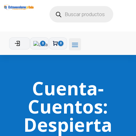
BÚSQUEDA
DE
PRODUCTOS
0
0
Carro
Cuenta-
Cuentos:
Despierta