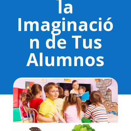
la
Imaginació
n de Tus
Alumnos