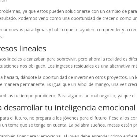
 problemas, ya que estos pueden solucionarse con un cambio de par
 resultado. Podemos verlo como una oportunidad de crecer o como una
rear nuevos paradigmas y hábito que te ayuden a emprender y a crece
ra.
resos lineales
esos lineales alcanzaban para sobrevivir, pero ahora la realidad es dife
uaciones nos obliguen. Los ingresos residuales es una alternativa más r
a hacia ti, dándote la oportunidad de invertir en otros proyectos. En lo
e manera permanente. Es igual que un árbol de mango, una vez crecid
 cambias tu tiempo por dinero. Para algunos un mal negocio, ya que el
 desarrollar tu inteligencia emocional 
para el futuro, no prepara a los jóvenes para el futuro. Pese a los c
es un tema que se tenga en cuenta. La palabra sueños, metas están p
también financiera y emocional. El joven debe aprender cómo enfren