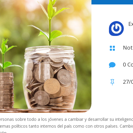
E
Not

0 C

27/

rsonas sobre todo a los jóvenes a cambiar y desarrollar su inteligenc
emas políticos tanto internos del país como con otros países. Cam
ción.