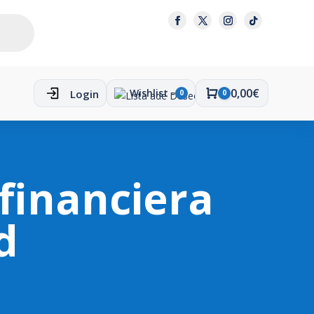
0,00
€
Wishlist -
Login
0
0
Carro
 financiera
d