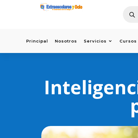
BÚSQU
DE
PRODU
Principal
Nosotros
Servicios
Cursos
Inteligenc