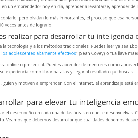
te en un emprendedor hoy en día, aprender a levantarse, aprender de 
copiarlo, pero olvidan lo más importantes, el proceso que esa perso
00 veces antes de lograrlo.
 realizar para desarrollar tu inteligencia 
la tecnología y a los métodos tradicionales. Puedes leer ya sea Eboo
e los adolescentes altamente efectivos
” (Sean Covey) o “La llave maes
era online o presencial. Puedes aprender de mentores como aprovech
u experiencia como librar batallas y llegar al resultado que buscas.
, guíen y motiven a emprender. Con el internet, el aprendizaje está e
rollar para elevar tu inteligencia emo
rar el desempeño en cada una de las áreas en que te desenvuelvas. Cad
ta. Veamos que debemos desarrollar qué cualidades debemos desarroll