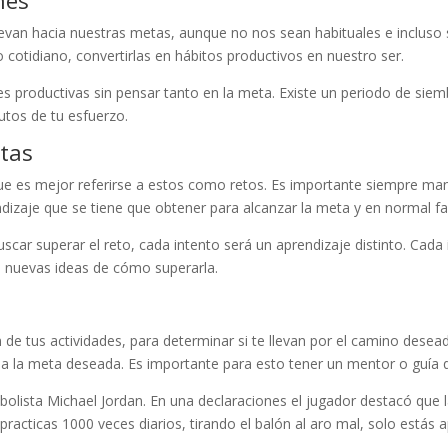
nes
van hacia nuestras metas, aunque no nos sean habituales e incluso 
cotidiano, convertirlas en hábitos productivos en nuestro ser.
s productivas sin pensar tanto en la meta. Existe un periodo de siemb
utos de tu esfuerzo.
tas
e es mejor referirse a estos como retos. Es importante siempre mant
dizaje que se tiene que obtener para alcanzar la meta y en normal fal
car superar el reto, cada intento será un aprendizaje distinto. Cada
á nuevas ideas de cómo superarla.
 de tus actividades, para determinar si te llevan por el camino des
a a la meta deseada. Es importante para esto tener un mentor o guía 
bolista Michael Jordan. En una declaraciones el jugador destacó que la
 practicas 1000 veces diarios, tirando el balón al aro mal, solo estás