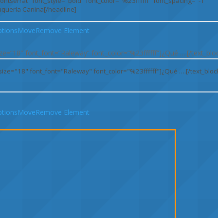
tions
Move
Remove Element
_size=”18″ font_font=”Raleway” font_color=”%23ffffff”]¿Qué ….[/text_blo
tions
Move
Remove Element