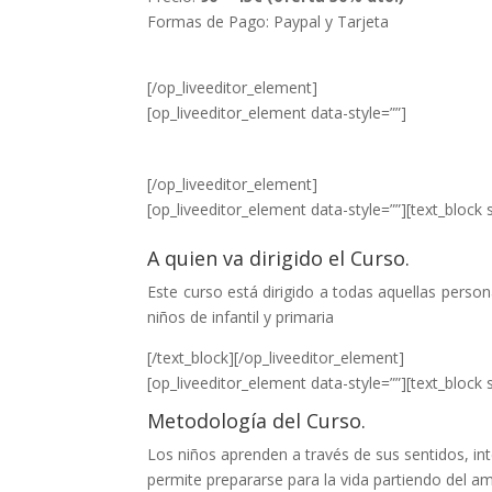
Formas de Pago: Paypal y Tarjeta
[/op_liveeditor_element]
[op_liveeditor_element data-style=””]
[/op_liveeditor_element]
[op_liveeditor_element data-style=””][text_block s
A quien va dirigido el Curso.
Este curso está dirigido a todas aquellas perso
niños de infantil y primaria
[/text_block][/op_liveeditor_element]
[op_liveeditor_element data-style=””][text_block s
Metodología del Curso.
Los niños aprenden a través de sus sentidos, int
permite prepararse para la vida partiendo del a