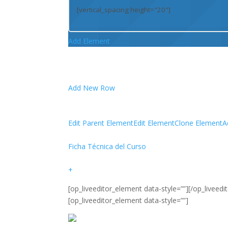
Add Element
Add New Row
Edit Parent Element
Edit Element
Clone Element
A
Ficha Técnica del Curso
+
[op_liveeditor_element data-style=””][/op_liveed
[op_liveeditor_element data-style=””]