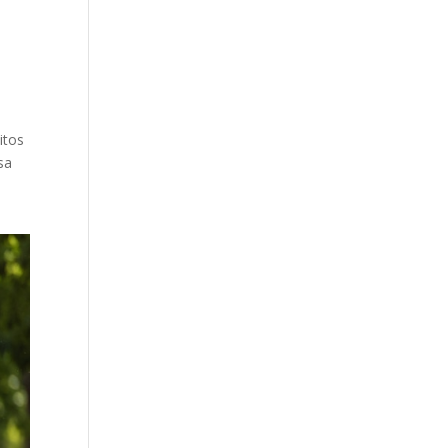
itos
sa