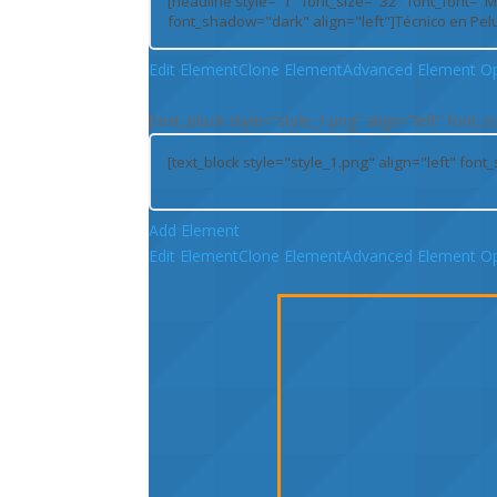
Edit Element
Clone Element
Advanced Element Op
[text_block style=”style_1.png” align=”left” font
Add Element
Edit Element
Clone Element
Advanced Element Op