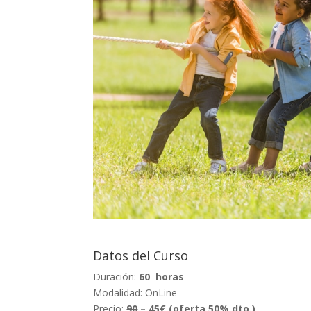
Datos del Curso
Duración:
60 horas
Modalidad: OnLine
Precio:
90
– 45€ (oferta 50% dto.)