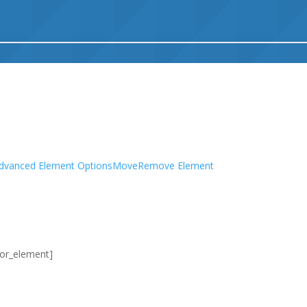
dvanced Element Options
Move
Remove Element
itor_element]