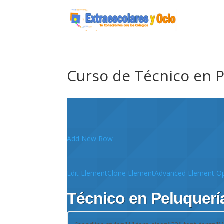
Curso de Técnico en 
Add New Row
Edit Element
Clone Element
Advanced Element Op
Técnico en Peluquerí