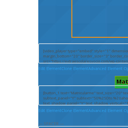
Edit Element
Clone Element
Advanced Element Op
Mat
Edit Element
Clone Element
Advanced Element Op
— SPACER —