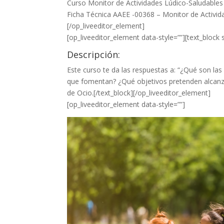
Curso Monitor de Actividades Lúdico-Saludables
Ficha Técnica AAEE -00368 – Monitor de Activid
[/op_liveeditor_element]
[op_liveeditor_element data-style=””][text_block s
Descripción:
Este curso te da las respuestas a: “¿Qué son la
que fomentan? ¿Qué objetivos pretenden alcanz
de Ocio.[/text_block][/op_liveeditor_element]
[op_liveeditor_element data-style=””]