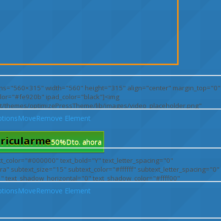
tions
Move
Remove Element
ricularme
50%Dto. ahora
tions
Move
Remove Element