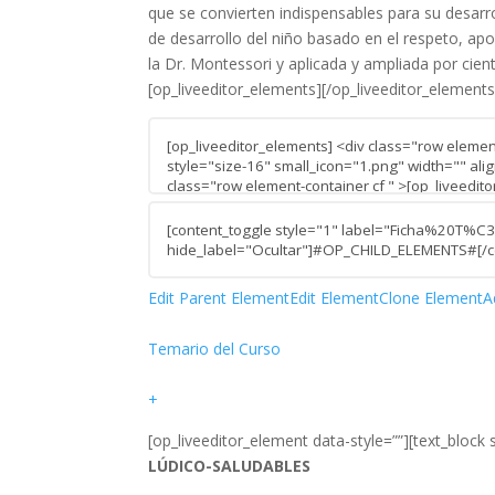
que se convierten indispensables para su desar
de desarrollo del niño basado en el respeto, apo
la Dr. Montessori y aplicada y ampliada por cien
[op_liveeditor_elements][/op_liveeditor_elements
Edit Parent Element
Edit Element
Clone Element
A
Temario del Curso
+
[op_liveeditor_element data-style=””][text_block s
LÚDICO-SALUDABLES