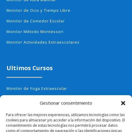
Monitor de Ocio y Tiempo Libre
Monitor de Comedor Escolar
Monitor Método Montessori
Monitor Actividades Extraescolares
Ultimos Cursos
Monitor de Yoga Extraescolar
Monitor de Aerobic infantil
Gestionar consentimiento
Monitor de Cocina Creativa
Para ofrecer las mejores experiencias, utilizamos tecnologías como las
cookies para almacenar y/o acceder a la información del dispositivo. El
Monitor de Huerto Escolar
consentimiento de estas tecnologías nos permitirá procesar datos
como el comportamiento de navegación o las identificaciones únicas
Monitor de Ajedrez