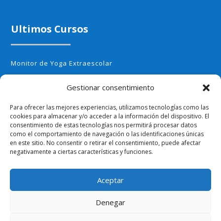
Ultimos Cursos
Monitor de Yoga Extraescolar
Monitor de Aerobic infantil
Gestionar consentimiento
Monitor de Cocina Creativa
Para ofrecer las mejores experiencias, utilizamos tecnologías como las
cookies para almacenar y/o acceder a la información del dispositivo. El
Monitor de Huerto Escolar
consentimiento de estas tecnologías nos permitirá procesar datos
como el comportamiento de navegación o las identificaciones únicas
Monitor de Ajedrez
en este sitio. No consentir o retirar el consentimiento, puede afectar
negativamente a ciertas características y funciones.
Aceptar
Politica de Privacidad
Terminos y Condiciones
Denegar
© Copyright ExtraescolaresyOcio 2002-23. Por