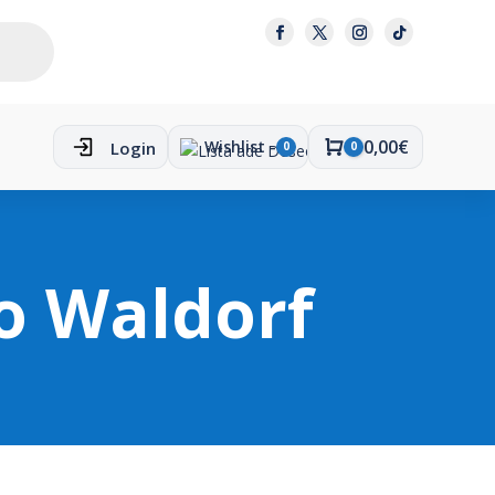
0,00
€
Wishlist -
Login
0
0
Carro
o Waldorf