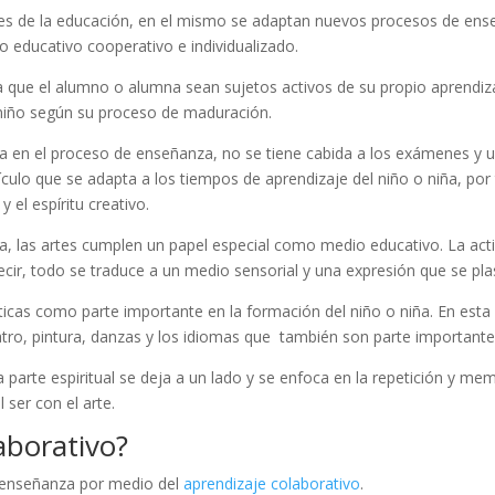
les de la educación, en el mismo se adaptan nuevos procesos de ens
educativo cooperativo e individualizado.
a que el alumno o alumna sean sujetos activos de su propio aprendizaj
 niño según su proceso de maduración.
 en el proceso de enseñanza, no se tiene cabida a los exámenes y us
culo que se adapta a los tiempos de aprendizaje del niño o niña, por
y el espíritu creativo.
, las artes cumplen un papel especial como medio educativo. La activi
 decir, todo se traduce a un medio sensorial y una expresión que se pla
sticas como parte importante en la formación del niño o niña. En est
eatro, pintura, danzas y los idiomas que también son parte important
la parte espiritual se deja a un lado y se enfoca en la repetición y m
 ser con el arte.
aborativo?
 enseñanza por medio del
aprendizaje colaborativo
.