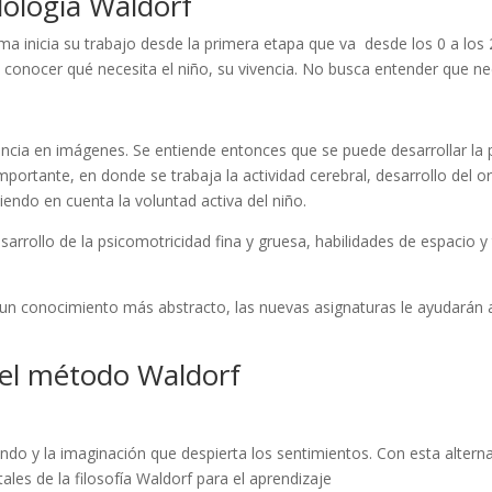
ología Waldorf
ma inicia su trabajo desde la primera etapa que va desde los 0 a lo
a conocer qué necesita el niño, su vivencia. No busca entender que nec
cia en imágenes. Se entiende entonces que se puede desarrollar la part
mportante, en donde se trabaja la actividad cerebral, desarrollo del o
endo en cuenta la voluntad activa del niño.
sarrollo de la psicomotricidad fina y gruesa, habilidades de espaci
ra un conocimiento más abstracto, las nuevas asignaturas le ayudarán
del método Waldorf
do y la imaginación que despierta los sentimientos. Con esta alternati
es de la filosofía Waldorf para el aprendizaje