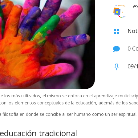
e
Not

0 C

09/

 los más utilizados, el mismo se enfoca en el aprendizaje mutidiscipl
s con los elementos conceptuales de la educación, además de los saber
 filosofía en donde se concibe al ser humano como un ser espiritual.
 educación tradicional