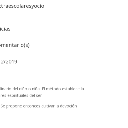
xtraescolaresyocio
icias
omentario(s)
12/2019
inario del niño o niña. El método establece la
es espirituales del ser.
 Se propone entonces cultivar la devoción